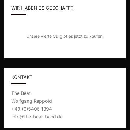
WIR HABEN ES GESCHAFFT!
Unsere vierte CD gibt es jetzt zu kaufen!
KONTAKT
The Beat
Wolfgang Rappold
+49 (0)5406 1394
info@the-beat-band.de