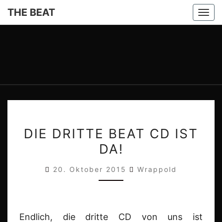
THE BEAT
Togg
navi
THE
Die Beste
Beatmusik
Aus Den
BEAT
60er,
70er Und
Mehr.
DIE
DIE DRITTE BEAT CD IST
DRITTE
DA!
BEAT
CD
20. Oktober 2015
Wrappold
IST
DA!
Endlich, die dritte CD von uns ist