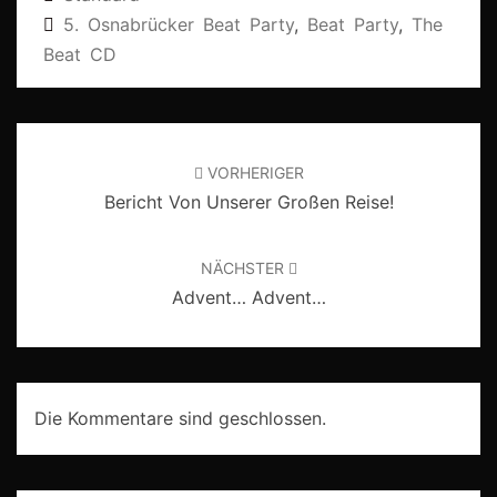
5. Osnabrücker Beat Party
,
Beat Party
,
The
Beat CD
Beitragsnavigation
VORHERIGER
Bericht Von Unserer Großen Reise!
NÄCHSTER
Advent… Advent…
Die Kommentare sind geschlossen.