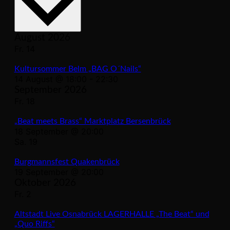
August 2026
Fr.
14
Kultursommer Belm „BAG O´Nails“
14 August @ 18:00
-
22:30
September 2026
Fr.
18
„Beat meets Brass“ Marktplatz Bersenbrück
18 September @ 20:00
Sa.
19
Burgmannsfest Quakenbrück
19 September @ 20:00
Oktober 2026
Fr.
2
Altstadt Live Osnabrück LAGERHALLE „The Beat“ und
„Quo Riffs“