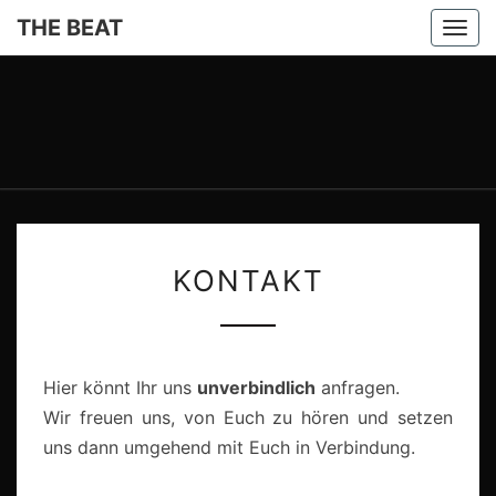
THE BEAT
Togg
navi
THE
Die Beste
Beatmusik
Aus Den
BEAT
60er,
70er Und
Mehr.
KONTAKT
KONTAKT
Hier könnt Ihr uns
unverbindlich
anfragen.
Wir freuen uns, von Euch zu hören und setzen
uns dann umgehend mit Euch in Verbindung.