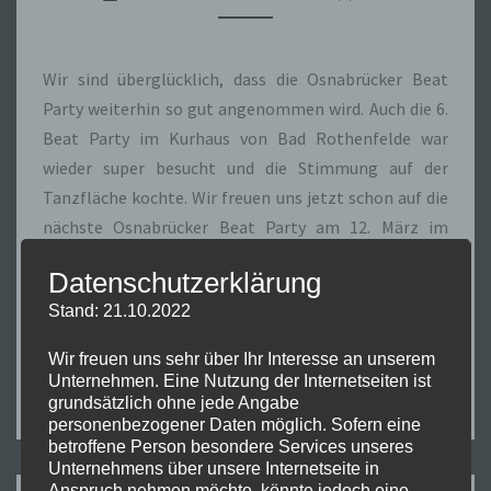
Wir sind überglücklich, dass die Osnabrücker Beat
Party weiterhin so gut angenommen wird. Auch die 6.
Beat Party im Kurhaus von Bad Rothenfelde war
wieder super besucht und die Stimmung auf der
Tanzfläche kochte. Wir freuen uns jetzt schon auf die
nächste Osnabrücker Beat Party am 12. März im
Gasthaus Rahenkamp (OS-Voxtrup). Der Frühling
Datenschutzerklärung
sollte dann auch nicht mehr weit sein… Denn dann
Stand: 21.10.2022
spielen wir auch wieder Open Air, wie zum Beispiel auf
der Osnabrücker Maiwoche.
Wir freuen uns sehr über Ihr Interesse an unserem
Unternehmen. Eine Nutzung der Internetseiten ist
grundsätzlich ohne jede Angabe
personenbezogener Daten möglich. Sofern eine
betroffene Person besondere Services unseres
Unternehmens über unsere Internetseite in
Anspruch nehmen möchte, könnte jedoch eine