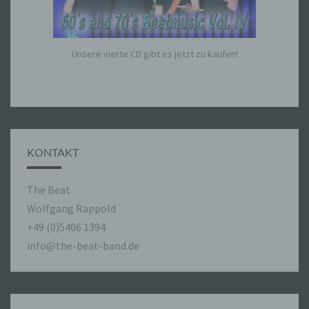
unsere Kunden und Geschäftspartner einfach
lesbar und verständlich sein. Um dies zu
gewährleisten, möchten wir vorab die verwendeten
Begrifflichkeiten erläutern.
Unsere vierte CD gibt es jetzt zu kaufen!
Wir verwenden in dieser Datenschutzerklärung
unter anderem die folgenden Begriffe:
a) personenbezogene Daten
Personenbezogene Daten sind alle
KONTAKT
Informationen, die sich auf eine identifizierte
oder identifizierbare natürliche Person (im
Folgenden „betroffene Person") beziehen.
The Beat
Als identifizierbar wird eine natürliche
Person angesehen, die direkt oder indirekt,
Wolfgang Rappold
insbesondere mittels Zuordnung zu einer
+49 (0)5406 1394
Kennung wie einem Namen, zu einer
info@the-beat-band.de
Kennnummer, zu Standortdaten, zu einer
Online-Kennung oder zu einem oder
mehreren besonderen Merkmalen, die
Ausdruck der physischen, physiologischen,
genetischen, psychischen, wirtschaftlichen,