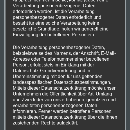
Verarbeitung personenbezogener Daten
DIE
erforderlich werden. Ist die Verarbeitung
DIE DRITTE BEAT CD IST DA!
DRITTE
personenbezogener Daten erforderlich und
besteht für eine solche Verarbeitung keine
BEAT
20. Oktober 2015
Wrappold
gesetzliche Grundlage, holen wir generell eine
CD
Einwilligung der betroffenen Person ein.
IST
DA!
Die Verarbeitung personenbezogener Daten,
Endlich, die dritte CD von uns ist erschienen! Es ist viel
beispielsweise des Namens, der Anschrift, E-Mail-
Zeit, sehr viel Arbeit und sehr viel Herzblut in die neue
Adresse oder Telefonnummer einer betroffenen
und dritte The Beat CD geflossen. Fast 9 Monate lang
Person, erfolgt stets im Einklang mit der
Datenschutz-Grundverordnung und in
haben wir nach passenden Stücken gesucht, diese
Übereinstimmung mit den für uns geltenden
geprobt und im Studio aufgenommen. Es war keine
landesspezifischen Datenschutzbestimmungen.
leichte Geburt aber es hat sich gelohnt: Es ist eine
Mittels dieser Datenschutzerklärung möchte unser
Unternehmen die Öffentlichkeit über Art, Umfang
wunderbare CD entstanden mit richtig guter
und Zweck der von uns erhobenen, genutzten und
Beatmusik aus den 60er und 70er Jahren. Hier gibt es
verarbeiteten personenbezogenen Daten
eine kleine Hörprobe: www.the-beat-band.de/musik/
informieren. Ferner werden betroffene Personen
mittels dieser Datenschutzerklärung über die ihnen
Für nur 10 € kann…
zustehenden Rechte aufgeklärt.