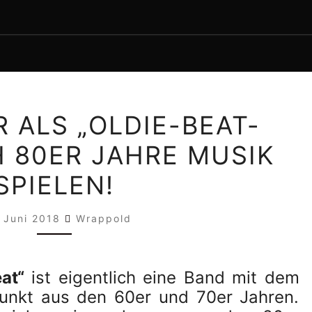
WARUM
 ALS „OLDIE-BEAT-
WIR
 80ER JAHRE MUSIK
ALS
„OLDIE-
SPIELEN!
BEAT-
BAND“
. Juni 2018
Wrappold
AUCH
80ER
JAHRE
at“
ist eigentlich eine Band mit dem
unkt aus den 60er und 70er Jahren.
MUSIK