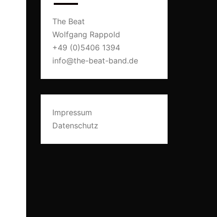
The Beat
Wolfgang Rappold
+49 (0)5406 1394
info@the-beat-band.de
Impressum
Datenschutz