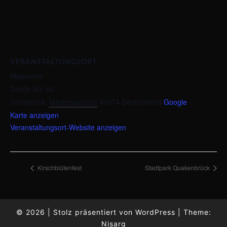
VERANSTALTUNGSORT
Maiwoche
Große Str. 66
Osnabrück
,
Niedersachsen
49074
Deutschland
Google
Karte anzeigen
Veranstaltungsort-Website anzeigen
Kirschblütenfest
Stadtpark Quakenbrück
© 2026
|
Stolz präsentiert von
WordPress
|
Theme:
Nisarg