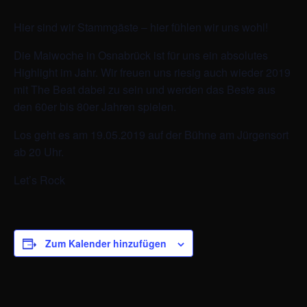
Hier sind wir Stammgäste – hier fühlen wir uns wohl!
Die Maiwoche in Osnabrück ist für uns ein absolutes
Highlight im Jahr. Wir freuen uns riesig auch wieder 2019
mit The Beat dabei zu sein und werden das Beste aus
den 60er bis 80er Jahren spielen.
Los geht es am 19.05.2019 auf der Bühne am Jürgensort
ab 20 Uhr.
Let’s Rock
Zum Kalender hinzufügen