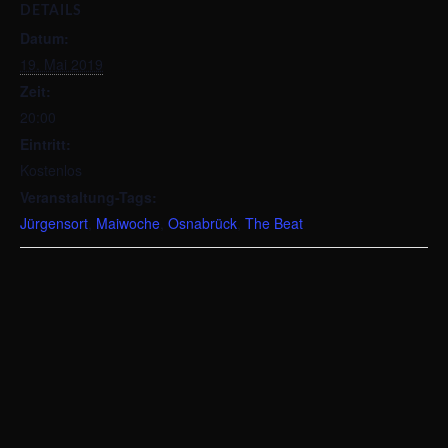
DETAILS
Datum:
19. Mai 2019
Zeit:
20:00
Eintritt:
Kostenlos
Veranstaltung-Tags:
Jürgensort
,
Maiwoche
,
Osnabrück
,
The Beat