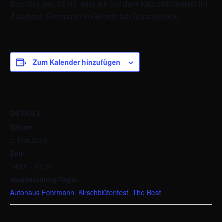
Sonntag den 05.05. sind wir auf dem Kirschblütenfest im
Autohaus Fehrmann
in Gehrde bei Bersenbrück.
Zum Kalender hinzufügen
DETAILS
Datum:
5. Mai 2019
Zeit:
14:00 - 17:30
Veranstaltung-Tags:
Autohaus Fehrmann
,
Kirschblütenfest
,
The Beat