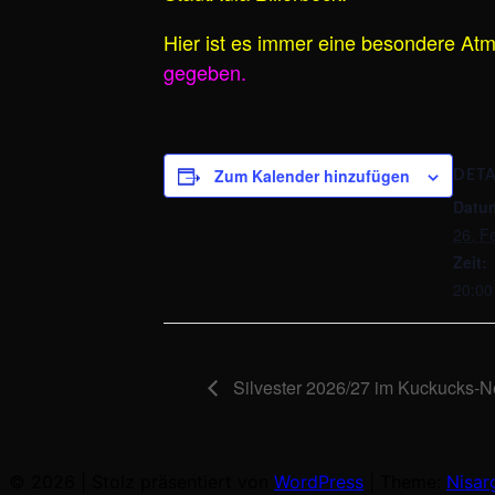
Hier ist es immer eine besondere At
gegeben.
Zum Kalender hinzufügen
DETA
Datu
26. F
Zeit:
20:00
Silvester 2026/27 im Kuckucks-N
© 2026
|
Stolz präsentiert von
WordPress
|
Theme:
Nisar