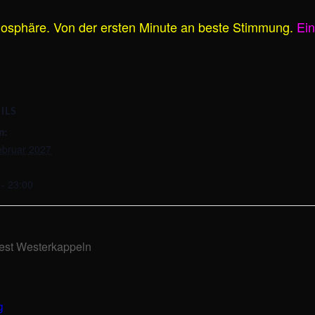
mosphäre. Von der ersten Minute an beste Stimmung.
Ein
ILS
m:
ebruar 2027
 - 23:00
est Westerkappeln
g