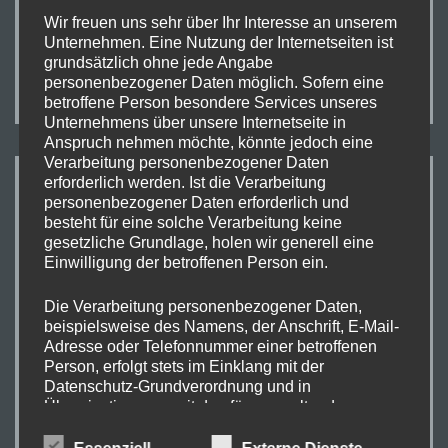
Sonntag den 05.05. sind wir auf dem Kirschblütenfest
Wir freuen uns sehr über Ihr Interesse an unserem
im Autohaus Fehrmann in Gehrde bei Bersenbrück.
Unternehmen. Eine Nutzung der Internetseiten ist
grundsätzlich ohne jede Angabe
personenbezogener Daten möglich. Sofern eine
betroffene Person besondere Services unseres
Unternehmens über unsere Internetseite in
Anspruch nehmen möchte, könnte jedoch eine
Verarbeitung personenbezogener Daten
erforderlich werden. Ist die Verarbeitung
WIR HABEN ES GESCHAFFT!
personenbezogener Daten erforderlich und
besteht für eine solche Verarbeitung keine
gesetzliche Grundlage, holen wir generell eine
Einwilligung der betroffenen Person ein.
Die Verarbeitung personenbezogener Daten,
beispielsweise des Namens, der Anschrift, E-Mail-
Adresse oder Telefonnummer einer betroffenen
Person, erfolgt stets im Einklang mit der
Datenschutz-Grundverordnung und in
Übereinstimmung mit den für uns geltenden
landesspezifischen Datenschutzbestimmungen.
Mittels dieser Datenschutzerklärung möchte unser