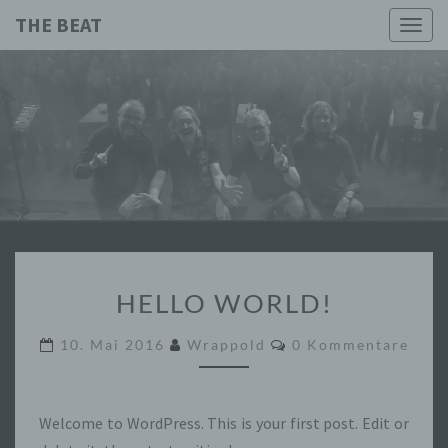
THE BEAT
Togg
navig
THE
Die Beste
Beatmusik
Aus Den
BEAT
60er, 70er
Und Mehr.
HELLO
HELLO WORLD!
WORLD!
Kommentare
10. Mai 2016
Wrappold
0 Kommentare
Welcome to WordPress. This is your first post. Edit or