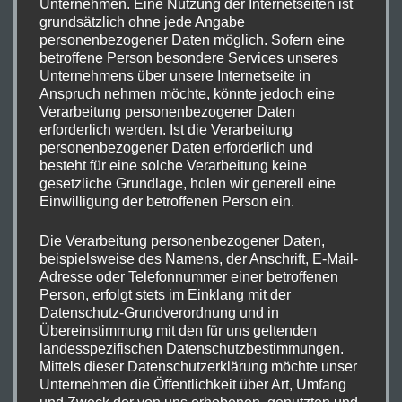
Unternehmen. Eine Nutzung der Internetseiten ist
grundsätzlich ohne jede Angabe
Schreibe einen Kommentar
personenbezogener Daten möglich. Sofern eine
betroffene Person besondere Services unseres
Deine E-Mail-Adresse wird nicht veröffentlicht.
Unternehmens über unsere Internetseite in
Erforderliche Felder sind mit
*
markiert
Anspruch nehmen möchte, könnte jedoch eine
Verarbeitung personenbezogener Daten
erforderlich werden. Ist die Verarbeitung
Kommentar
*
personenbezogener Daten erforderlich und
besteht für eine solche Verarbeitung keine
gesetzliche Grundlage, holen wir generell eine
Einwilligung der betroffenen Person ein.
Die Verarbeitung personenbezogener Daten,
beispielsweise des Namens, der Anschrift, E-Mail-
Adresse oder Telefonnummer einer betroffenen
Person, erfolgt stets im Einklang mit der
Datenschutz-Grundverordnung und in
Übereinstimmung mit den für uns geltenden
landesspezifischen Datenschutzbestimmungen.
Mittels dieser Datenschutzerklärung möchte unser
Unternehmen die Öffentlichkeit über Art, Umfang