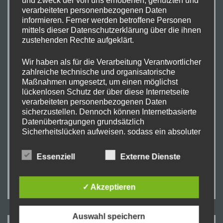
Name
*
und Zweck der von uns erhobenen, genutzten und
verarbeiteten personenbezogenen Daten
informieren. Ferner werden betroffene Personen
mittels dieser Datenschutzerklärung über die ihnen
zustehenden Rechte aufgeklärt.
E-Mail-Adresse
*
Wir haben als für die Verarbeitung Verantwortlicher
zahlreiche technische und organisatorische
Maßnahmen umgesetzt, um einen möglichst
lückenlosen Schutz der über diese Internetseite
Website
verarbeiteten personenbezogenen Daten
sicherzustellen. Dennoch können Internetbasierte
Datenübertragungen grundsätzlich
Sicherheitslücken aufweisen, sodass ein absoluter
Schutz nicht gewährleistet werden kann. Aus
diesem Grund steht es jeder betroffenen Person
Essenziell
Externe Dienste
frei, personenbezogene Daten auch auf
alternativen Wegen, beispielsweise telefonisch, an
uns zu übermitteln.
✓ Akzeptieren
Begriffsbestimmungen
Auswahl speichern
Die Datenschutzerklärung beruht auf den