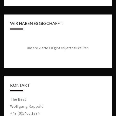
t
u
e
n
c
-
h
N
WIR HABEN ES GESCHAFFT!
e
a
u
v
n
i
g
d
Unsere vierte CD gibt es jetzt zu kaufen!
a
A
t
n
i
s
o
n
i
c
KONTAKT
h
t
The Beat
e
Wolfgang Rappold
n
,
+49 (0)5406 1394