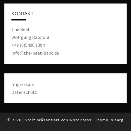
i
g
KONTAKT
a
t
The Beat
i
Wolfgang Rappold
o
+49 (0)5406 1394
n
info@the-beat-band.de
Impressum
Datenschutz
© 2026
|
Stolz präsentiert von
WordPress
|
Theme:
Nisarg