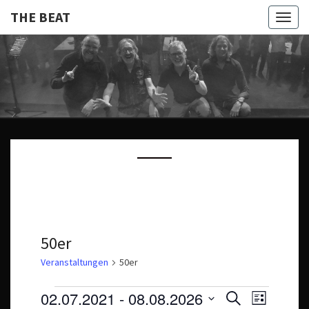
THE BEAT
Togg
navig
THE
Die Beste
Beatmusik
Aus Den
BEAT
60er, 70er
Und Mehr.
50er
Veranstaltungen
50er
Veranstaltungen
V
V
02.07.2021
 - 
08.08.2026
S
L