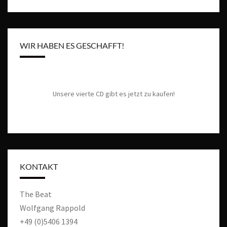
t
u
e
n
c
-
h
N
WIR HABEN ES GESCHAFFT!
e
a
u
v
n
i
g
d
Unsere vierte CD gibt es jetzt zu kaufen!
a
A
t
n
i
s
o
n
i
c
KONTAKT
h
t
The Beat
e
Wolfgang Rappold
n
,
+49 (0)5406 1394