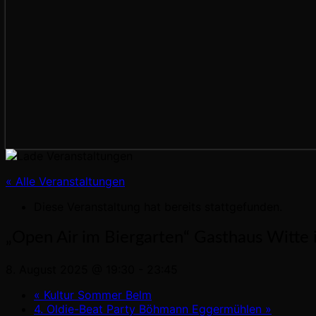
« Alle Veranstaltungen
Diese Veranstaltung hat bereits stattgefunden.
„Open Air im Biergarten“ Gasthaus Witte 
8. August 2025 @ 19:30
-
23:45
«
Kultur Sommer Belm
4. Oldie-Beat Party Böhmann Eggermühlen
»