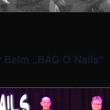
 Belm „BAG O´Nails“