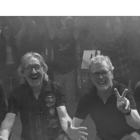
THE
Die Beste
Beatmusik
Aus Den
60er, 70er
BEAT
Und Mehr.