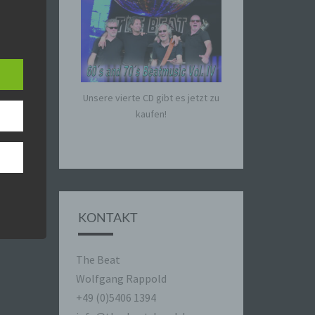
ische
n
ann.
Unsere vierte CD gibt es jetzt zu
ise
kaufen!
 den
e
nsere
KONTAKT
 Um
The Beat
Wolfgang Rappold
+49 (0)5406 1394