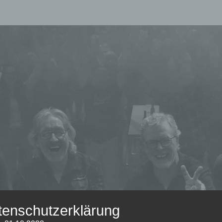
THE
Die Beste
Beatmusik
Aus Den
60er, 70er
BEAT
Und Mehr.
tenschutzerklärung