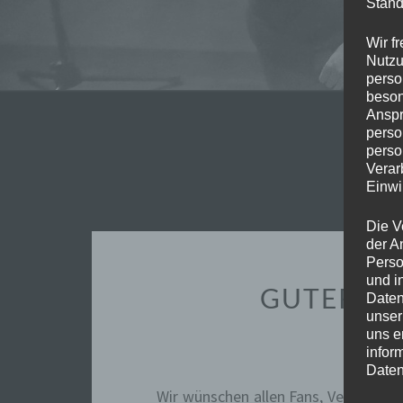
Stand
Wir f
Nutzu
perso
beson
Anspr
perso
perso
Verar
Einwi
Die V
der A
Perso
und i
GUTER ST
Daten
unser
uns e
9.
infor
Daten
Wir wünschen allen Fans, Veranstalt