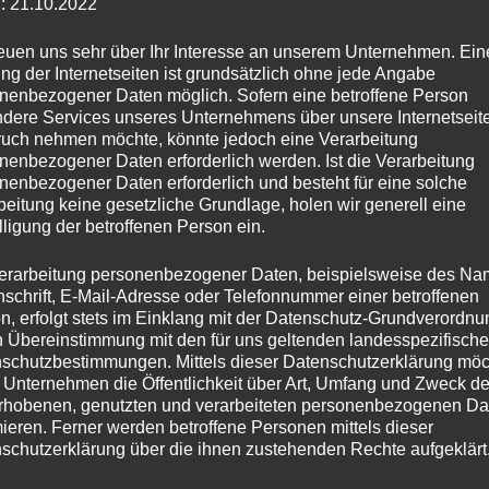
: 21.10.2022
reuen uns sehr über Ihr Interesse an unserem Unternehmen. Ein
ng der Internetseiten ist grundsätzlich ohne jede Angabe
nenbezogener Daten möglich. Sofern eine betroffene Person
dere Services unseres Unternehmens über unsere Internetseite
uch nehmen möchte, könnte jedoch eine Verarbeitung
nenbezogener Daten erforderlich werden. Ist die Verarbeitung
nenbezogener Daten erforderlich und besteht für eine solche
Durchsuchen Nach
beitung keine gesetzliche Grundlage, holen wir generell eine
lligung der betroffenen Person ein.
Schlagwort:
OsnabrückHalle
erarbeitung personenbezogener Daten, beispielsweise des Na
nschrift, E-Mail-Adresse oder Telefonnummer einer betroffenen
n, erfolgt stets im Einklang mit der Datenschutz-Grundverordnu
GUTER
n Übereinstimmung mit den für uns geltenden landesspezifisch
ART INS NEUE JAHR!
schutzbestimmungen. Mittels dieser Datenschutzerklärung mö
START
 Unternehmen die Öffentlichkeit über Art, Umfang und Zweck de
INS
rhobenen, genutzten und verarbeiteten personenbezogenen Da
 Januar 2017
Wrappold
mieren. Ferner werden betroffene Personen mittels dieser
NEUE
schutzerklärung über die ihnen zustehenden Rechte aufgeklärt
JAHR!
ern und Kollegen noch ein gutes neues Jahr 2017! Wir vier