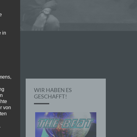
e
 in
mens,
ng
WIR HABEN ES
en
GESCHAFFT!
chte
r von
ten
.