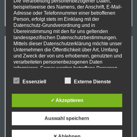
WEITERLESEN
WEITERLESEN
Die Verarbeitung personenbezogener Daten,
beispielsweise des Namens, der Anschrift, E-Mail-
Adresse oder Telefonnummer einer betroffenen
Person, erfolgt stets im Einklang mit der
Datenschutz-Grundverordnung und in
Übereinstimmung mit den für uns geltenden
landesspezifischen Datenschutzbestimmungen.
Mittels dieser Datenschutzerklärung möchte unser
WIR HABEN ES GESCHAFFT!
Unternehmen die Öffentlichkeit über Art, Umfang
und Zweck der von uns erhobenen, genutzten und
verarbeiteten personenbezogenen Daten
informieren. Ferner werden betroffene Personen
mittels dieser Datenschutzerklärung über die ihnen
zustehenden Rechte aufgeklärt.
Essenziell
Externe Dienste
Wir haben als für die Verarbeitung Verantwortlicher
zahlreiche technische und organisatorische
✓ Akzeptieren
Maßnahmen umgesetzt, um einen möglichst
lückenlosen Schutz der über diese Internetseite
verarbeiteten personenbezogenen Daten
Auswahl speichern
sicherzustellen. Dennoch können Internetbasierte
Datenübertragungen grundsätzlich
Sicherheitslücken aufweisen, sodass ein absoluter
✕ Ablehnen