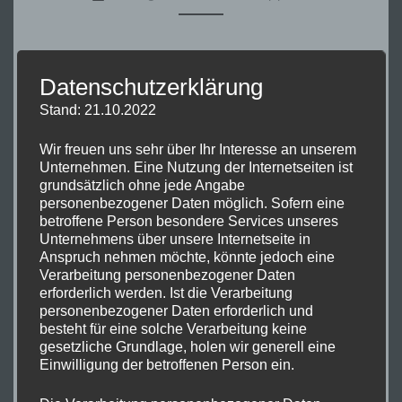
Mittlerweile sind wir mit unserer Beatmusik
Datenschutzerklärung
Stammgäste auf dem Schützenfest in Freckenhorst.
Stand: 21.10.2022
Aber das ist nicht einfach „nur“ ein Schützenfest! Mit
Besucherzahlen bis zu 3000 Gästen und einem großen
Wir freuen uns sehr über Ihr Interesse an unserem
Rahmenprogramm gehört das Freckenhorster
Unternehmen. Eine Nutzung der Internetseiten ist
Schützenfest zu den Großen im Warendorfer-Land.
grundsätzlich ohne jede Angabe
personenbezogener Daten möglich. Sofern eine
Nach einem Unwetter und der Absage im letzten Jahr
betroffene Person besondere Services unseres
hatten wir dieses Jahr mehr Glück! In diesem Jahr lief
Unternehmens über unsere Internetseite in
Anspruch nehmen möchte, könnte jedoch eine
alles wie geschmiert: Das Fest war gut besucht und
Verarbeitung personenbezogener Daten
unsere Livemusik sorgte für TOP Stimmung in allen
erforderlich werden. Ist die Verarbeitung
Altersklassen. Im Allgemeinen läuft die Open Air-
personenbezogener Daten erforderlich und
besteht für eine solche Verarbeitung keine
Saison, trotz der Wetterschwankungen, sehr gut.
gesetzliche Grundlage, holen wir generell eine
Unsere…
Einwilligung der betroffenen Person ein.