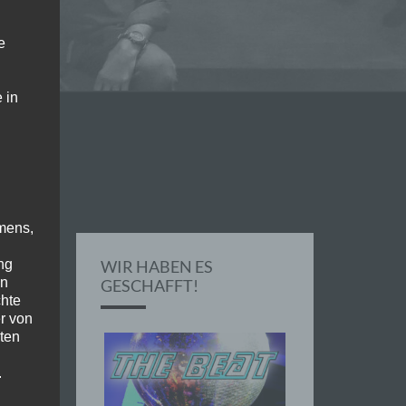
e
 in
mens,
ng
WIR HABEN ES
en
GESCHAFFT!
chte
r von
ten
.