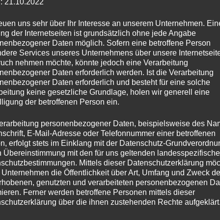
: 21.10.2022
reuen uns sehr über Ihr Interesse an unserem Unternehmen. Ein
ng der Internetseiten ist grundsätzlich ohne jede Angabe
nenbezogener Daten möglich. Sofern eine betroffene Person
dere Services unseres Unternehmens über unsere Internetseite
uch nehmen möchte, könnte jedoch eine Verarbeitung
nenbezogener Daten erforderlich werden. Ist die Verarbeitung
nenbezogener Daten erforderlich und besteht für eine solche
Durchsuchen Nach
beitung keine gesetzliche Grundlage, holen wir generell eine
lligung der betroffenen Person ein.
Schlagwort:
Kirmes Freren
erarbeitung personenbezogener Daten, beispielsweise des Na
nschrift, E-Mail-Adresse oder Telefonnummer einer betroffenen
KIRMES
n, erfolgt stets im Einklang mit der Datenschutz-Grundverordnu
ES FREREN 2019
n Übereinstimmung mit den für uns geltenden landesspezifisch
FREREN
schutzbestimmungen. Mittels dieser Datenschutzerklärung mö
2019
 Unternehmen die Öffentlichkeit über Art, Umfang und Zweck de
rhobenen, genutzten und verarbeiteten personenbezogenen Da
mieren. Ferner werden betroffene Personen mittels dieser
schutzerklärung über die ihnen zustehenden Rechte aufgeklärt