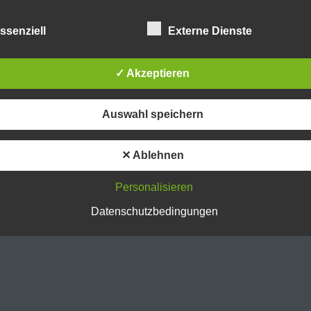
aben als für die Verarbeitung Verantwortlicher zahlreiche techn
rganisatorische Maßnahmen umgesetzt, um einen möglichst
ssenziell
Externe Dienste
nlosen Schutz der über diese Internetseite verarbeiteten
nenbezogenen Daten sicherzustellen. Dennoch können
netbasierte Datenübertragungen grundsätzlich Sicherheitslücke
✓ Akzeptieren
isen, sodass ein absoluter Schutz nicht gewährleistet werden k
iesem Grund steht es jeder betroffenen Person frei,
nenbezogene Daten auch auf alternativen Wegen, beispielswe
Auswahl speichern
onisch, an uns zu übermitteln.
iffsbestimmungen
✕ Ablehnen
atenschutzerklärung beruht auf den Begrifflichkeiten, die durch
äischen Richtlinien- und Verordnungsgeber beim Erlass der
Personalisieren
schutz-Grundverordnung (DS-GVO) verwendet wurden. Unser
schutzerklärung soll sowohl für die Öffentlichkeit als auch für u
Datenschutzbedingungen
n und Geschäftspartner einfach lesbar und verständlich sein.
zu gewährleisten, möchten wir vorab die verwendeten
flichkeiten erläutern.
erwenden in dieser Datenschutzerklärung unter anderem die
nden Begriffe: