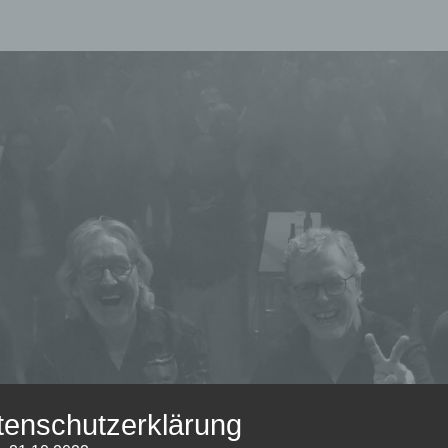
THE
Die Beste
Beatmusik
Aus Den
60er, 70er
BEAT
Und Mehr.
tenschutzerklärung