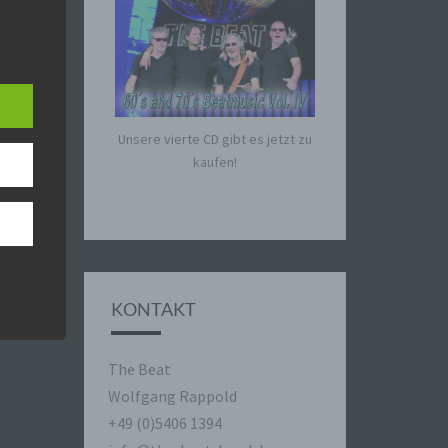
ische
n
ann.
Unsere vierte CD gibt es jetzt zu
ise
kaufen!
 den
e
nsere
KONTAKT
 Um
The Beat
Wolfgang Rappold
+49 (0)5406 1394