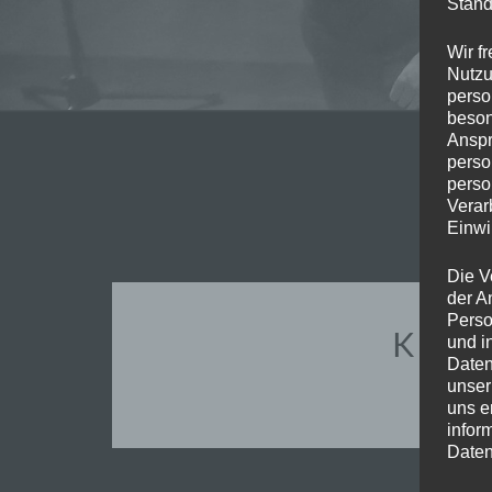
Stand
Wir f
Nutzu
perso
beson
Anspr
perso
perso
Verar
Einwi
Die V
der A
Perso
KIRM
und i
Daten
unser
uns e
infor
Daten