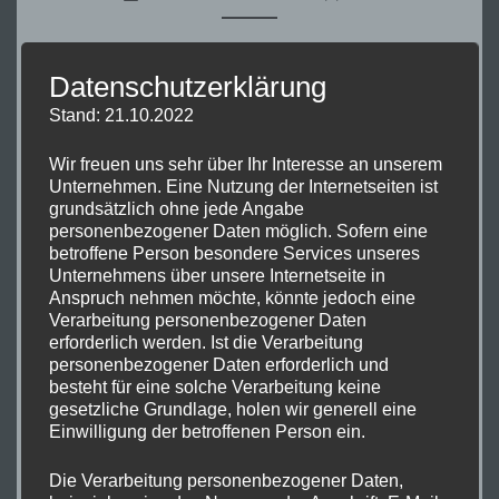
SAISON
LÄUFT!
Das Wetter spielt mit… Unsere ersten Open Air
Datenschutzerklärung
Auftritte in diesem Jahr sind geglückt. Besonders
Stand: 21.10.2022
haben wir auf das Heimspiel Open Air auf der
Wir freuen uns sehr über Ihr Interesse an unserem
Maiwoche (Hasestraßenfest) hingefiebert. Als wir
Unternehmen. Eine Nutzung der Internetseiten ist
wie vereinbart um 16 Uhr unsere Anlage (Bühne
grundsätzlich ohne jede Angabe
Sunderdiek) aufbauen wollten, wurde gerade erst
personenbezogener Daten möglich. Sofern eine
betroffene Person besondere Services unseres
damit begonnen eine Bühne zu errichten. Solche
Unternehmens über unsere Internetseite in
Situationen bringen den Musikerpuls schon mal in
Anspruch nehmen möchte, könnte jedoch eine
Wallung! Aber zu unserem Glück, waren super nette
Verarbeitung personenbezogener Daten
erforderlich werden. Ist die Verarbeitung
und top fitte Bühnenbauer am werkeln. Wir konnten
personenbezogener Daten erforderlich und
parallel zu deren Aufbauarbeiten schon unsere PA…
besteht für eine solche Verarbeitung keine
gesetzliche Grundlage, holen wir generell eine
Einwilligung der betroffenen Person ein.
WEITERLESEN
WEITERLESEN
Die Verarbeitung personenbezogener Daten,