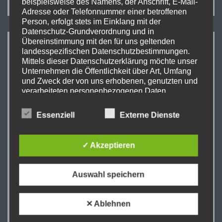
beispielsweise des Namens, der Anschrift, E-Mail-
Adresse oder Telefonnummer einer betroffenen
Person, erfolgt stets im Einklang mit der
Datenschutz-Grundverordnung und in
Übereinstimmung mit den für uns geltenden
WIR HABEN ES GESCHAFFT!
landesspezifischen Datenschutzbestimmungen.
Mittels dieser Datenschutzerklärung möchte unser
Unternehmen die Öffentlichkeit über Art, Umfang
und Zweck der von uns erhobenen, genutzten und
verarbeiteten personenbezogenen Daten
informieren. Ferner werden betroffene Personen
mittels dieser Datenschutzerklärung über die ihnen
Essenziell
Externe Dienste
zustehenden Rechte aufgeklärt.
Wir haben als für die Verarbeitung Verantwortlicher
✓ Akzeptieren
zahlreiche technische und organisatorische
Maßnahmen umgesetzt, um einen möglichst
lückenlosen Schutz der über diese Internetseite
Auswahl speichern
verarbeiteten personenbezogenen Daten
sicherzustellen. Dennoch können Internetbasierte
Datenübertragungen grundsätzlich
✕ Ablehnen
Sicherheitslücken aufweisen, sodass ein absoluter
Schutz nicht gewährleistet werden kann. Aus