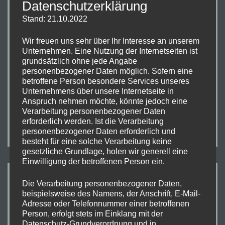
Datenschutzerklärung
13.
30. August 2018
Wrappold
Stand: 21.10.2022
JULI
2018
Wir freuen uns sehr über Ihr Interesse an unserem
Es war die Hölle los !!! Hier seht ihr Dirk Meyer wie er
Unternehmen. Eine Nutzung der Internetseiten ist
grundsätzlich ohne jede Angabe
dem Belmer Publikum unsere 60 minütige
personenbezogener Daten möglich. Sofern eine
Verlängerung ankündigt. Rund Tausend Leute wurden
betroffene Person besondere Services unseres
an diesem Abend gezählt. Was will man mehr! Belm
Unternehmens über unsere Internetseite in
Anspruch nehmen möchte, könnte jedoch eine
Rockt!
Verarbeitung personenbezogener Daten
erforderlich werden. Ist die Verarbeitung
personenbezogener Daten erforderlich und
besteht für eine solche Verarbeitung keine
gesetzliche Grundlage, holen wir generell eine
Einwilligung der betroffenen Person ein.
WIR HABEN ES GESCHAFFT!
Die Verarbeitung personenbezogener Daten,
beispielsweise des Namens, der Anschrift, E-Mail-
Adresse oder Telefonnummer einer betroffenen
Person, erfolgt stets im Einklang mit der
Datenschutz-Grundverordnung und in