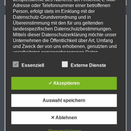
Adresse oder Telefonnummer einer betroffenen
Person, erfolgt stets im Einklang mit der
Datenschutz-Grundverordnung und in
Übereinstimmung mit den für uns geltenden
WIR HABEN ES GESCHAFFT!
landesspezifischen Datenschutzbestimmungen.
Mittels dieser Datenschutzerklärung möchte unser
Unternehmen die Öffentlichkeit über Art, Umfang
und Zweck der von uns erhobenen, genutzten und
verarbeiteten personenbezogenen Daten
informieren. Ferner werden betroffene Personen
mittels dieser Datenschutzerklärung über die ihnen
Essenziell
Externe Dienste
zustehenden Rechte aufgeklärt.
Wir haben als für die Verarbeitung Verantwortlicher
✓ Akzeptieren
zahlreiche technische und organisatorische
Maßnahmen umgesetzt, um einen möglichst
lückenlosen Schutz der über diese Internetseite
Auswahl speichern
verarbeiteten personenbezogenen Daten
sicherzustellen. Dennoch können Internetbasierte
✕ Ablehnen
Datenübertragungen grundsätzlich
Sicherheitslücken aufweisen, sodass ein absoluter
Schutz nicht gewährleistet werden kann. Aus
Unsere vierte CD gibt es jetzt zu kaufen!
Personalisieren