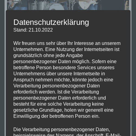
Datenschutzerklärung
Stand: 21.10.2022
Wir freuen uns sehr über Ihr Interesse an unserem
Unternehmen. Eine Nutzung der Internetseiten ist
WETTRINGER
grundsätzlich ohne jede Angabe
WETTRINGER MUSIKNACHT
personenbezogener Daten möglich. Sofern eine
MUSIKNACHT
2019
betroffene Person besondere Services unseres
2019
Unternehmens über unsere Internetseite in
Anspruch nehmen möchte, könnte jedoch eine
Verarbeitung personenbezogener Daten
Am 09.11.2019 sind wir bei der Kneipennacht in
erforderlich werden. Ist die Verarbeitung
personenbezogener Daten erforderlich und
Wettringen. In diversen Gaststätten gibt es
besteht für eine solche Verarbeitung keine
Livemusik. Wir spielen an diesem Abend im Szenelokal
gesetzliche Grundlage, holen wir generell eine
Lütke-Wenning an der Bergstraße 7 in Wettringen.
Einwilligung der betroffenen Person ein.
Die Verarbeitung personenbezogener Daten,
beispielsweise des Namens, der Anschrift, E-Mail-