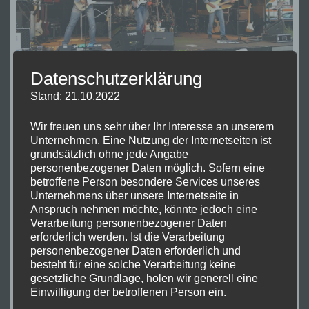
Datenschutzerklärung
Stand: 21.10.2022
Wir freuen uns sehr über Ihr Interesse an unserem
ROCK
Unternehmen. Eine Nutzung der Internetseiten ist
ROCK AM POOL – PREUSSISCH O
AM
grundsätzlich ohne jede Angabe
LDENDORF
POOL
personenbezogener Daten möglich. Sofern eine
betroffene Person besondere Services unseres
–
Unternehmens über unsere Internetseite in
PREUSSISCH O
Anspruch nehmen möchte, könnte jedoch eine
Vor ein paar Jahren waren wir schon mal bei dieser
Verarbeitung personenbezogener Daten
LDENDORF
coolen Veranstaltung. Direkt im Freibad von
erforderlich werden. Ist die Verarbeitung
Preußisch Oldendorf spielen wir gemeinsam mit
personenbezogener Daten erforderlich und
besteht für eine solche Verarbeitung keine
unseren Kollegen „JUST FOR FUN“ Open Air. Ein Luxus
gesetzliche Grundlage, holen wir generell eine
Woodstock: Legt euch auf die Wiese, springt in den
Einwilligung der betroffenen Person ein.
Pool, schlürft ein Cocktail bei Sonnenuntergang –