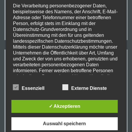
Die Verarbeitung personenbezogener Daten,
dazu kredenzen wir euch von The Beat einen Sound
beispielsweise des Namens, der Anschrift, E-Mail-
aus den 50er bis 80er Jahren. Ein absoluter Tipp!
Adresse oder Telefonnummer einer betroffenen
Person, erfolgt stets im Einklang mit der
Datenschutz-Grundverordnung und in
Übereinstimmung mit den für uns geltenden
landesspezifischen Datenschutzbestimmungen.
Mittels dieser Datenschutzerklärung möchte unser
Unternehmen die Öffentlichkeit über Art, Umfang
und Zweck der von uns erhobenen, genutzten und
WIR HABEN ES GESCHAFFT!
verarbeiteten personenbezogenen Daten
informieren. Ferner werden betroffene Personen
mittels dieser Datenschutzerklärung über die ihnen
zustehenden Rechte aufgeklärt.
Essenziell
Externe Dienste
Wir haben als für die Verarbeitung Verantwortlicher
zahlreiche technische und organisatorische
✓ Akzeptieren
Maßnahmen umgesetzt, um einen möglichst
lückenlosen Schutz der über diese Internetseite
verarbeiteten personenbezogenen Daten
Auswahl speichern
sicherzustellen. Dennoch können Internetbasierte
Datenübertragungen grundsätzlich